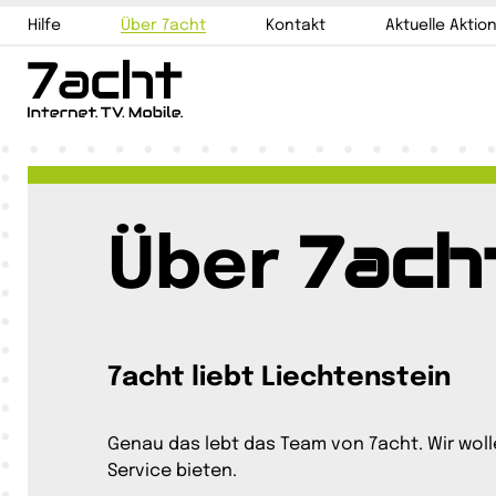
Hilfe
Über 7acht
Kontakt
Aktuelle Aktio
Zum
Inhalt
springen
7ach
Über
7acht liebt Liechtenstein
Genau das lebt das Team von 7acht. Wir wol
Service bieten.